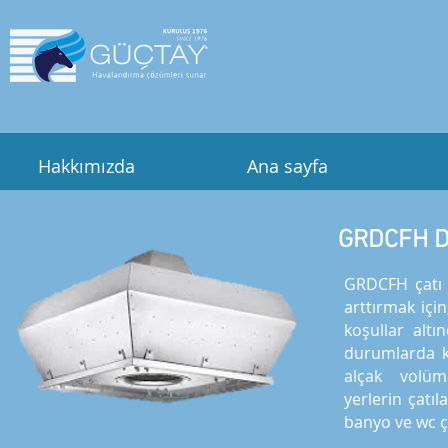
Hakkımızda
Ana sayfa
GRDCFH D
GRDCFH çatı f
arttırmak içi
koşullar altı
durumlarda ku
alçak volüm
yerlerin çatıl
banyo ve wc ça