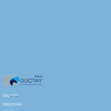
Ana
sayfa
Hakkimizda