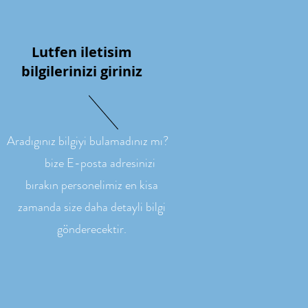
Lutfen iletisim
bilgilerinizi giriniz
Aradıgınız bilgiyi bulamadınız mı?
bize E-posta adresinizi
bırakın personelimiz en kisa
zamanda size daha detayli bilgi
gönderecektir.