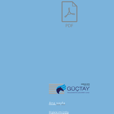
Ana
sayfa
Hakkimizda