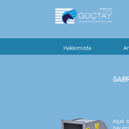
Hakkımızda
An
GABR
Alçak b
hav giri