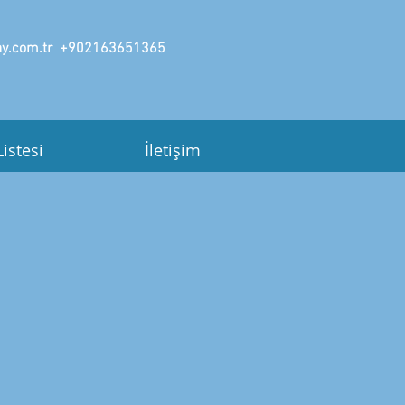
y.com.tr
+902163651365
Listesi
İletişim