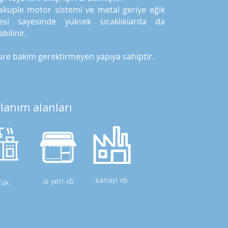
akuple motor sistemi ve metal geriye eğik
esi sayesinde yüksek sıcaklıklarda da
abilinir.
re bakim gerektirmeyen yapıya sahiptir.
lanım alanları
sanayi vb
is yeri vb
fak