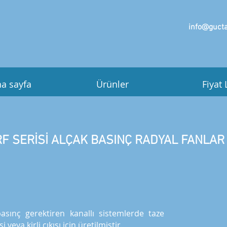
info@gucta
a sayfa
Ürünler
Fiyat 
F SERİSİ ALÇAK BASINÇ RADYAL FANLAR
asınç gerektiren kanallı sistemlerde taze
şi veya kirli cıkışı için üretilmiştir.