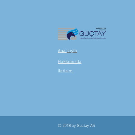
Ana
sayfa
Hakkimizda
iletisim
© 2018 by
Guctay AS