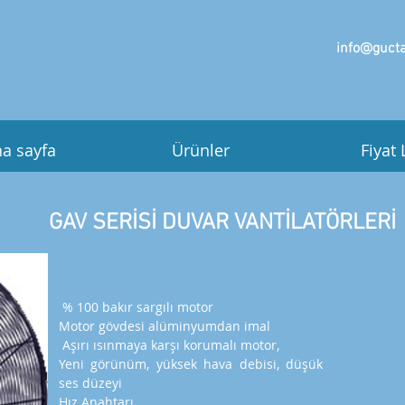
info@gucta
a sayfa
Ürünler
Fiyat 
GAV SERİSİ DUVAR VANTİLATÖRLERİ
% 100 bakır sargılı motor
Motor gövdesi alüminyumdan imal
Aşırı ısınmaya karşı korumalı motor,
Yeni görünüm, yüksek hava debisi, düşük
ses düzeyi
Hız Anahtarı