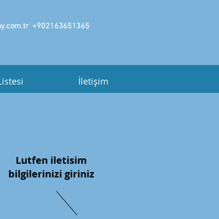
y.com.tr
+902163651365
Listesi
İletişim
Lutfen iletisim
bilgilerinizi giriniz