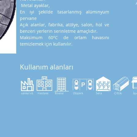
Metal ayaklar,
En iyi şekilde tasarlanmış alüminyum
pervane
Açık alanlar, fabrika, atölye, salon, hol ve
benzeri yerlerin serinletme amaçlıdır.
Maksimum 60°C de ortam havasını
temizlemek için kullanılır.
Kullanım alanları
sanayi vb
Hastane
Binalar
Otopark
Sera
Çiftlik
İşy