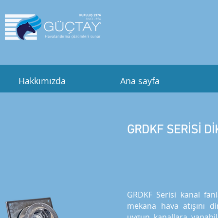
Hakkımızda
Ana sayfa
GRDKF SERİSİ D
GRDKF Serisi kanal fa
mekana hava atışını d
uygun kanallara yapabi