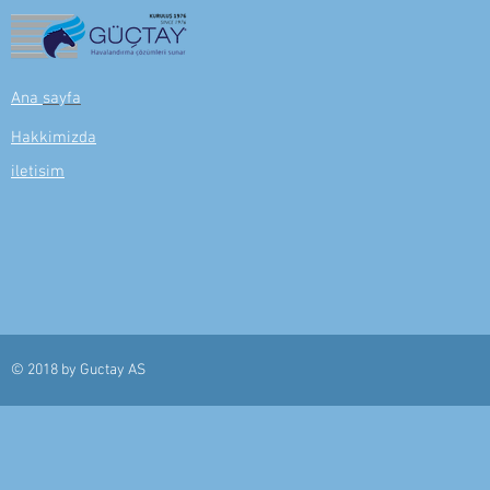
Ana
sayfa
Hakkimizda
iletisim
© 2018 by
Guctay AS